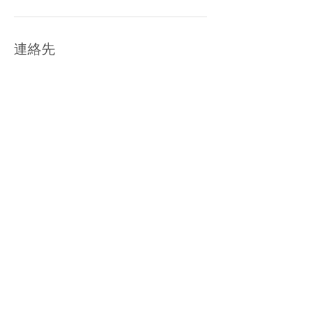
連絡先
日本宮崎県都城市栄町１８−１５
TEL☎︎
リクルート