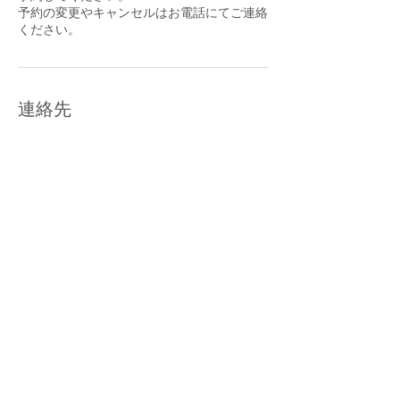
予約の変更やキャンセルはお電話にてご連絡
連絡先
日本宮崎県都城市栄町１８−１５
TEL☎︎
リクルート