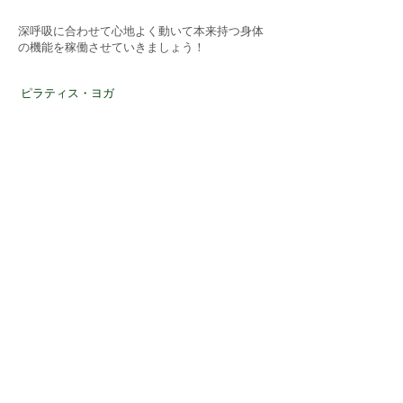
深呼吸に合わせて心地よく動いて本来持つ身体
の機能を稼働させていきましょう！
ピラティス・ヨガ
YUI
インストラクターパーソナルトレーナー
宮崎県出身 一児の母 元ミュージカル俳優
​東京都南麻布のピラティス専用マシーンを完備
したスタジオにてBody makeプライベートレッ
スンを中心に活動中。
YUI
のインスタページはこちら ➡