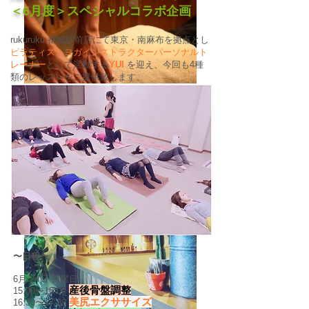
＜6月度＞スペシャルコラボ企画
rukuruku 都城駅前店にて東京・南麻布を拠点とし
ピラティス・ヨガインストラクターパーソナルト
レーナー
として活動する
YUI
を迎え、今回も4種
類のレッスンをご提供致します。
〜日程〜
6月 24日 日曜日
産後骨盤調整
15:00〜16:00
美尻エクササイズ
16:30〜17:30