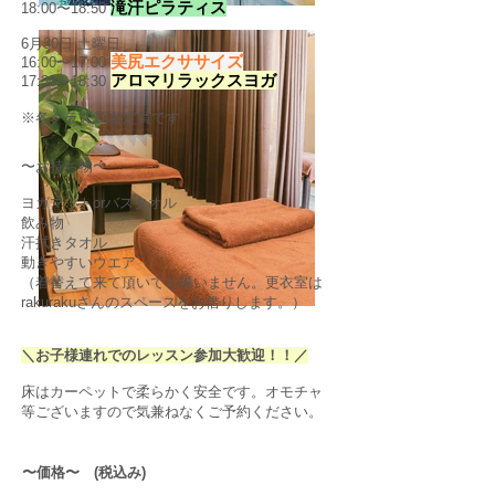
滝汗ピラティス
18:00〜18:50
6月30日 土曜日
美尻エクササイズ
16:00〜17:00
アロマリラックスヨガ
17:30〜18:30
※各クラス12名定員です
〜お持ち物〜
ヨガマットorバスタオル
飲み物
汗拭きタオル
動きやすいウエア
（着替えて来て頂いても構いません。更衣室は
rakurakuさんのスペースをお借りします。）
＼お子様連れでのレッスン参加大歓迎！！／
床はカーペットで柔らかく安全です。オモチャ
等ございますので気兼ねなくご予約ください。
〜価格〜 (税込み)