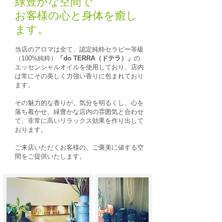
​緑豊かな空間で
お客様の心と身体を癒し
ます。
​当店のアロマは全て、認定純粋セラピー等級
（100%純粋）
「do TERRA（ドテラ）」
の
エッセンシャルオイルを使用しており、店内
は常にその
美しく力強い
香りに包まれており
ます。
その魅力的な香り
が、​気分を明るくし、心を
落ち着かせ、緑豊かな店内の雰囲気と合わせ
て、非常に高いリラックス効果を作り出して
おります。
ご来店いただくお客様の、ご褒美に値する空
間をご提供いたします。